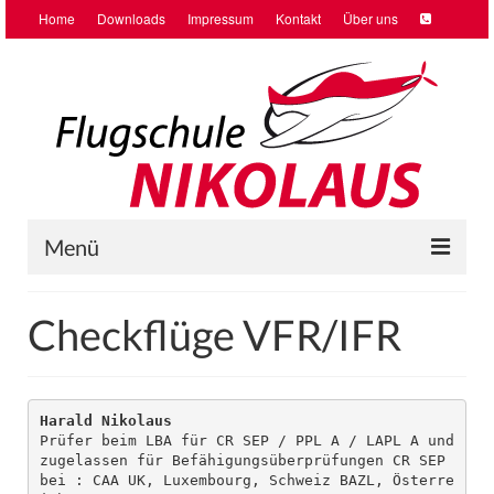
Home
Downloads
Impressum
Kontakt
Über uns
Menü
Home
Checkflüge VFR/IFR
Ausbildung
Vercharterung
Harald Nikolaus
Prüfer beim LBA für CR SEP / PPL A / LAPL A und 

Checkflüge VFR/IFR
zugelassen für Befähigungsüberprüfungen CR SEP 
bei : CAA UK, Luxembourg, Schweiz BAZL, Österre
Schnupperflug