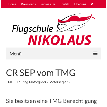
Home
Downloads
Impressum
Kontakt
Über uns
Menü
Home
CR SEP vom TMG
Ausbildung
TMG ( Touring Motorglider - Motorsegler )
Vercharterung
Checkflüge VFR/IFR
Sie besitzen eine TMG Berechtigung
Schnupperflug