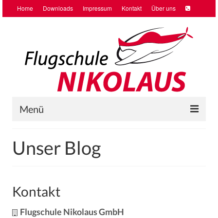
Home
Downloads
Impressum
Kontakt
Über uns
Menü
Home
Unser Blog
Ausbildung
Vercharterung
Kontakt
Checkflüge VFR/IFR
Flugschule Nikolaus GmbH
Schnupperflug